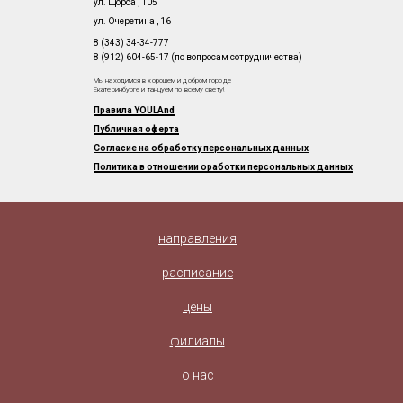
ул. Щорса , 105
ул. Очеретина , 16
8 (343) 34-34-777
8 (912) 604-65-17 (по вопросам сотрудничества)
Мы находимся в хорошем и добром городе
Екатеринбурге и танцуем по всему свету!
Правила YOULAnd
Публичная оферта
Согласие на обработку персональных данных
Политика в отношении оработки персональных данных
направления
расписание
цены
филиалы
о нас