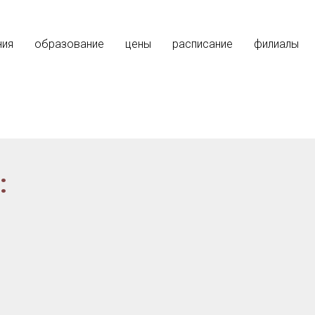
ния
образование
цены
расписание
филиалы
Посмотреть pdf файл
: