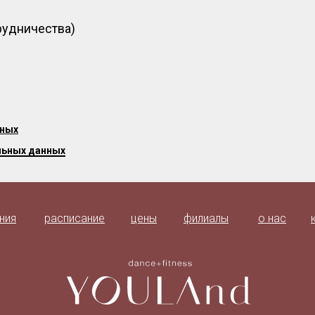
трудничества)
нных
льных данных
ния
расписание
цены
филиалы
о нас