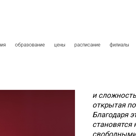
ния
образование
цены
расписание
филиалы
Jazz Funk
Главной тех
и сложность
открытая по
Благодаря э
становятся 
свободными,