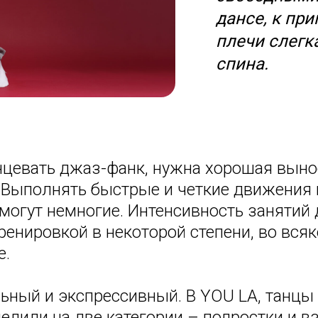
дансе, к при
плечи слегк
спина.
анцевать джаз-фанк, нужна хорошая выно
. Выполнять быстрые и четкие движения
могут немногие. Интенсивность занятий
енировкой в некоторой степени, во всяк
е.
льный и экспрессивный. В YOU LA, танцы
лили на две категории – подростки и вз