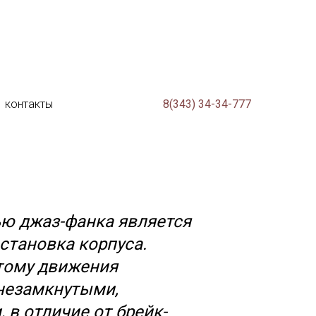
контакты
8(343) 34-34-777
нической особенностью
ю джаз-фанка является
становка корпуса.
тому движения
незамкнутыми,
 в отличие от брейк-