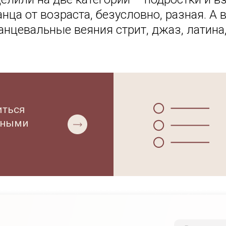
нца от возраста, безусловно, разная. А в
анцевальные веяния стрит, джаз, латина,
иться
ьными