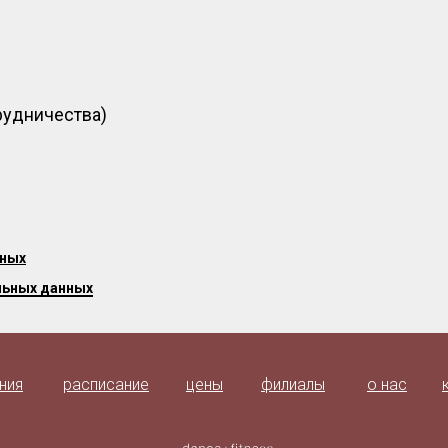
трудничества)
нных
льных данных
ния
расписание
цены
филиалы
о нас