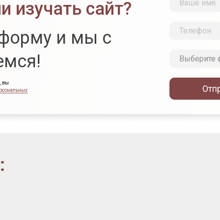
и изучать сайт?
форму и мы с
емся!
, вы
Отп
ерсональных
: